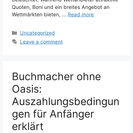
Quoten, Boni und ein breites Angebot an
Wettmärkten bieten, …
Read more
Categories
Uncategorized
Leave a comment
Buchmacher ohne
Oasis:
Auszahlungsbedingun
gen für Anfänger
erklärt