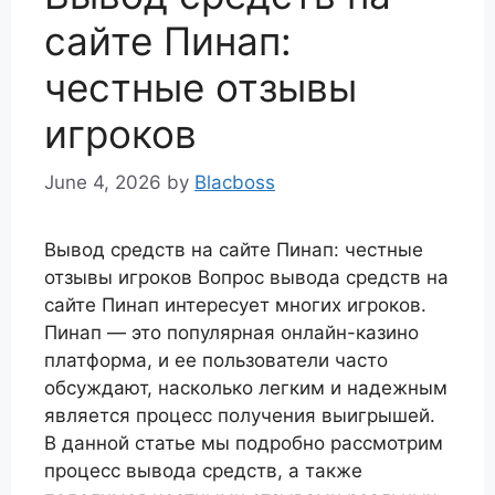
сайте Пинап:
честные отзывы
игроков
June 4, 2026
by
Blacboss
Вывод средств на сайте Пинап: честные
отзывы игроков Вопрос вывода средств на
сайте Пинап интересует многих игроков.
Пинап — это популярная онлайн-казино
платформа, и ее пользователи часто
обсуждают, насколько легким и надежным
является процесс получения выигрышей.
В данной статье мы подробно рассмотрим
процесс вывода средств, а также