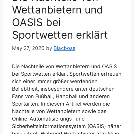
Wettanbietern und
OASIS bei
Sportwetten erklärt
May 27, 2026
by
Blacboss
Die Nachteile von Wettanbietern und OASIS
bei Sportwetten erklärt Sportwetten erfreuen
sich einer immer größer werdenden
Beliebtheit, insbesondere unter deutschen
Fans von Fußball, Handball und anderen
Sportarten. In diesem Artikel werden die
Nachteile von Wettanbietern sowie das
Online-Automatisierungs- und
Sicherheitsinformationssystem (OASIS) näher
beleuchtet. Während Wettanbieter attraktive