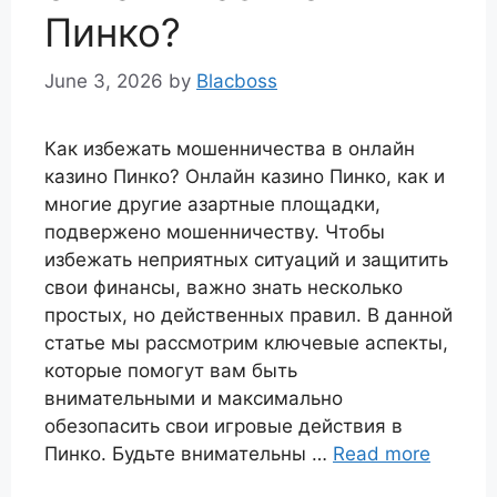
Пинко?
June 3, 2026
by
Blacboss
Как избежать мошенничества в онлайн
казино Пинко? Онлайн казино Пинко, как и
многие другие азартные площадки,
подвержено мошенничеству. Чтобы
избежать неприятных ситуаций и защитить
свои финансы, важно знать несколько
простых, но действенных правил. В данной
статье мы рассмотрим ключевые аспекты,
которые помогут вам быть
внимательными и максимально
обезопасить свои игровые действия в
Пинко. Будьте внимательны …
Read more